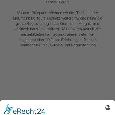
sensiblisieren.
Mit dem Bikepark möchten wir die „Tradition“ der
Mountainbike-Tours-Hergatz weiterentwickeln und die
große Begeisterung in der Gemeinde Hergatz und
darüberhinaus unterstützen. Mit unseren aktuell vier
ausgebildeten Fahrtechniktrainern bieten wir
insgesamt über 40 Jahre Erfahrung im Bereich
Fahrtechnikkurse, Guiding und Rennerfahrung.