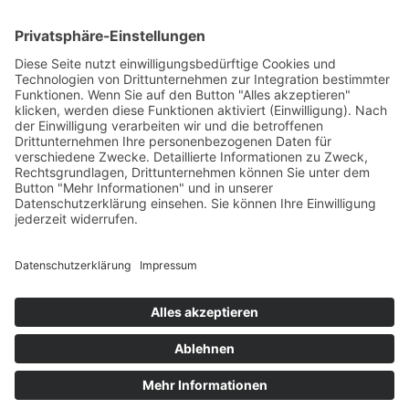
SV-Maria-Thann e.V.
Dieter Weishäupl
Im Grod 6 · 88145 Hergatz
vorstand@sv-maria-thann.de ·
Telefon:
08385 921998
© SV Maria-Thann e.V. | 2026 | made by die-KENNste.de
Datenschutzerklärung
Impressum